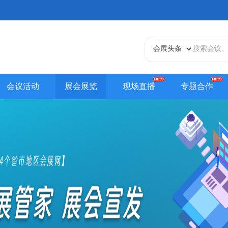
会议活动
展会展览
现场直播
专题合作
天津站
江苏站
浙江站
安徽站
福建站
山东
贵州站
辽宁站
吉林站
甘肃站
江西站
陕西
内蒙古站
香港站
澳门站
台湾站