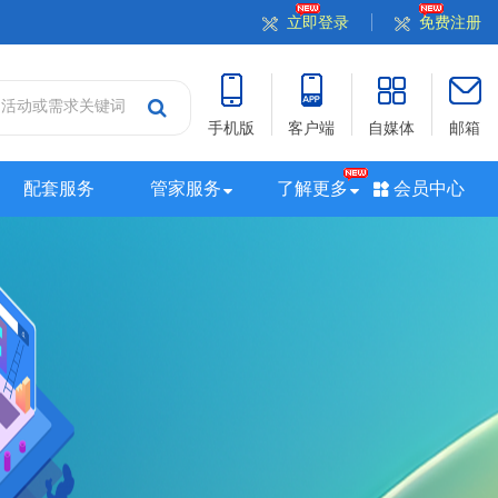
立即登录
免费注册
手机版
客户端
自媒体
邮箱
配套服务
管家服务
了解更多
会员中心
站
山西站
河南站
河北站
黑龙江站
湖北站
站
广西站
海南站
西藏站
新疆站
四川站