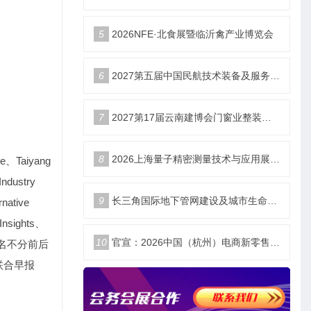
5
2026NFE·北食展暨临沂禽产业博览会
6
2027第五届中国民航技术装备及服务展_北京站
7
2027第17届云南建博会门窗业整装定制智能家居卫浴建材展会
8
2026上海量子精密测量技术与应用展将于11月10日开幕！
ne、Taiyang
ndustry
9
长三角国际地下管网建设及城市生命安全线展览会
native
Insights、
10
官宣：2026中国（杭州）电商新零售品牌博览会
0家，排名不分前后
联合早报