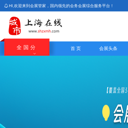
HI,欢迎来到会展管家，国内领先的会务会展综合服务平台！
全国分
首 页
会展头条
站
北京站
上海站
广东站
重庆站
主站
湖南站
云南站
宁夏站
青海站