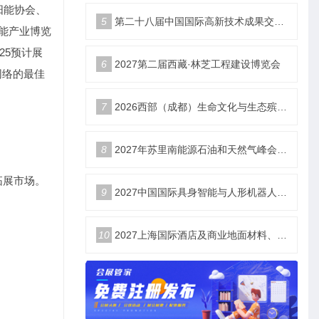
阳能协会、
5
第二十八届中国国际高新技术成果交易会|智储未来 电联高交
能产业博览
025预计展
6
2027第二届西藏·林芝工程建设博览会
网络的最佳
7
2026西部（成都）生命文化与生态殡葬产业展览会
8
2027年苏里南能源石油和天然气峰会暨展览会（SEOGS）
拓展市场。
9
2027中国国际具身智能与人形机器人展3月开幕
10
2027上海国际酒店及商业地面材料、整装定制、墙体材料及精品设计、智慧酒店、照明及智能控制博览会 展位火热销售中！