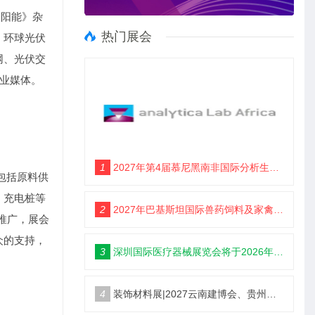
太阳能》杂
热门展会
、环球光伏
网、光伏交
专业媒体。
1
2027年第4届慕尼黑南非国际分析生化博览会 （analytica Lab Africa 2027）
，包括原料供
、充电桩等
2
2027年巴基斯坦国际兽药饲料及家禽博览会
传推广，展会
众的支持，
3
深圳国际医疗器械展览会将于2026年12月9日-11日举办
4
装饰材料展|2027云南建博会、贵州建博会