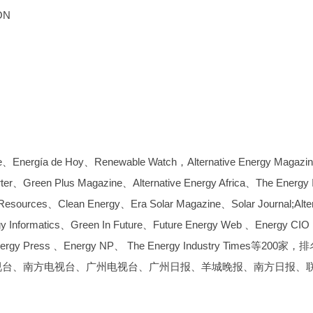
ON
e、Energía de Hoy、Renewable Watch，Alternative Energy Magazi
er、Green Plus Magazine、Alternative Energy Africa、The Energy I
ources、Clean Energy、Era Solar Magazine、Solar Journal;Alter
y Informatics、Green In Future、Future Energy Web 、Energy CIO 
 、Energy Press 、Energy NP、 The Energy Industry Times等20
视台、南方电视台、广州电视台、广州日报、羊城晚报、南方日报、