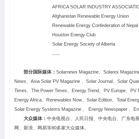
AFRICA SOLAR INDUSTRY ASSOCIATI
Afghanistan Renewable Energy Union
Renewable Energy Confederation of Nepal
Houston Energy Club
Solar Energy Society of Alberta
......
部分国际媒体：
Solarnews Magazine、Solarex Magazin
News、Asia Solar PV Magazine 、Solar Journal、Solar Quart
Times、The Power Times、Energy Trend、PV Europe、PV Res
Energy Africa、Renewables Now、Solar Edition、Total Energ
Solar Energy Systems Magazine 、 Energy Newspaper
大众媒体：
中央电视台、人民日报、中央电台、广东电
网、新浪、网易等80多家大众媒体。