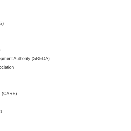
S)
s
nt Authority (SREDA)
iation
 (CARE)
s