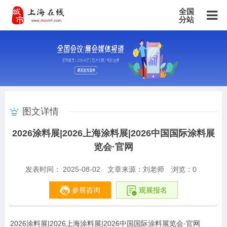
全国
分站
主站
北京站
上海站
广东站
重庆站
天津站
江苏站
浙江站
安徽站
福建站
山东站
山西站
河南站
河北站
黑龙江站
湖北站
湖南站
云南站
宁夏站
青海站
贵州站
辽宁站
吉林站
甘肃站
江西站
陕西站
广西站
海南站
西藏站
图文详情
新疆站
四川站
内蒙古站
香港站
澳门站
台湾站
2026涂料展|2026上海涂料展|2026中国国际涂料展
览会·官网
发表时间： 2025-08-02
文章来源：刘老师
浏览：
0
参展咨询
观展报名
2026涂料展|2026上海涂料展|2026中国国际涂料展览会·官网